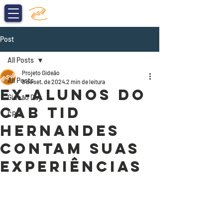
DOE AGORA
Post
All Posts
Projeto Gideão
All Posts
9 de set. de 2024
2 min de leitura
EX-ALUNOS DO
Gideão Day
CAB TID
CRR
HERNANDES
CONTAM SUAS
EXPERIÊNCIAS