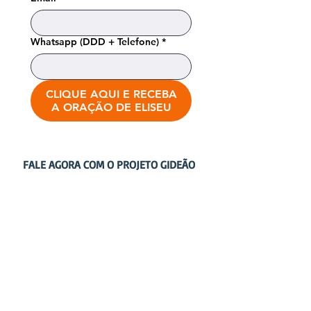
Whatsapp (DDD + Telefone)
*
CLIQUE AQUI E RECEBA
A ORAÇÃO DE ELISEU
FALE AGORA COM O PROJETO GIDEÃO
Call Center: Ligue para
0800 878 1280
ou
Whatsapp para
11.3500-1280
central de atendimento:
Ligue para 0800.878.1200
ou whatsapp: 11-3500-1200